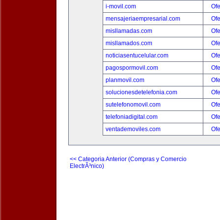
i-movil.com
Ofe
mensajeriaempresarial.com
Ofe
misllamadas.com
Ofe
misllamados.com
Ofe
noticiasentucelular.com
Ofe
pagospormovil.com
Ofe
planmovil.com
Ofe
solucionesdetelefonia.com
Ofe
sutelefonomovil.com
Ofe
telefoniadigital.com
Ofe
ventademoviles.com
Ofe
<< Categoria Anterior (Compras y Comercio
ElectrÃ³nico)