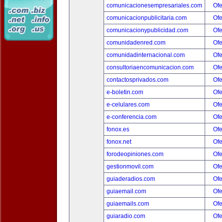
comunicacionesempresariales.com
Ofe
comunicacionpublicitaria.com
Ofe
comunicacionypublicidad.com
Ofe
comunidadenred.com
Ofe
comunidadinternacional.com
Ofe
consultoriaencomunicacion.com
Ofe
contactosprivados.com
Ofe
e-boletin.com
Ofe
e-celulares.com
Ofe
e-conferencia.com
Ofe
fonox.es
Ofe
fonox.net
Ofe
forodeopiniones.com
Ofe
gestionmovil.com
Ofe
guiaderadios.com
Ofe
guiaemail.com
Ofe
guiaemails.com
Ofe
guiaradio.com
Ofe