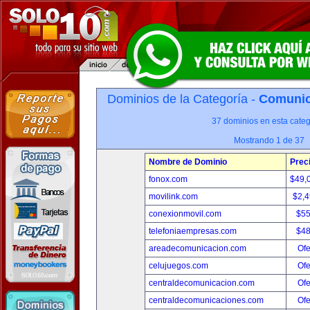
Dominios de la Categoría -
Comunica
37 dominios en esta categ
Mostrando 1 de 37
Nombre de Dominio
Prec
fonox.com
$49,
movilink.com
$2,
conexionmovil.com
$5
telefoniaempresas.com
$4
areadecomunicacion.com
Ofe
celujuegos.com
Ofe
centraldecomunicacion.com
Ofe
centraldecomunicaciones.com
Ofe