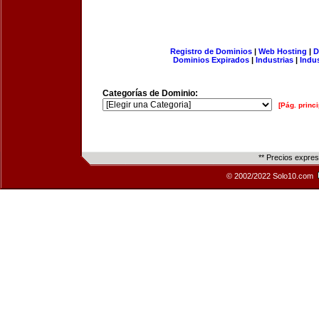
Registro de Dominios
|
Web Hosting
|
D
Dominios Expirados
|
Industrias
|
Indu
Categorías de Dominio:
[Pág. princi
** Precios expre
© 2002/2022 Solo10.com