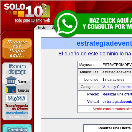
estrategiadeven
El dueño de este dominio lo ha
Mayusculas:
ESTRATEGIADEV
Minusculas:
estrategiadevent
Longitud:
17 caracteres
Categorias:
Ventas y Comercia
Precio:
Realizar una ofer
Visitar!
estrategiadeven
Serán consideradas ofer
Realizar una Oferta