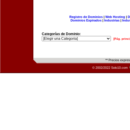
Registro de Dominios
|
Web Hosting
|
D
Dominios Expirados
|
Industrias
|
Indu
Categorías de Dominio:
[Pág. princi
** Precios expre
© 2002/2022 Solo10.com