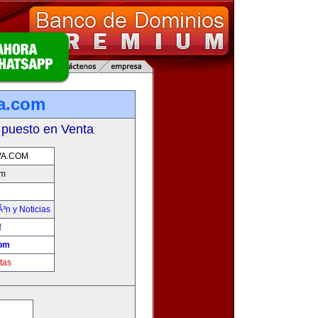
a.com
 puesto en Venta
VA.COM
om
Ã³n y Noticias
!
com
tas