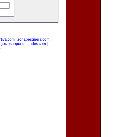
tiva.com
|
zonapesquera.com
egocioseoportunidades.com
|
m
|