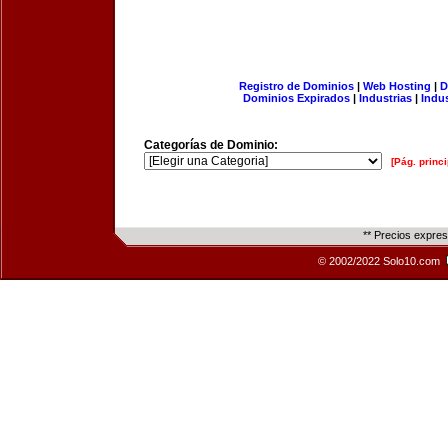
Registro de Dominios
|
Web Hosting
|
D
Dominios Expirados
|
Industrias
|
Indu
Categorías de Dominio:
[Pág. princi
** Precios expre
© 2002/2022 Solo10.com