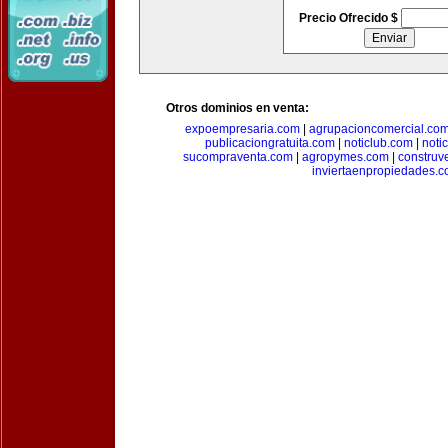
Precio Ofrecido $
Otros dominios en venta:
expoempresaria.com
|
agrupacioncomercial.co
publicaciongratuita.com
|
noticlub.com
|
noti
sucompraventa.com
|
agropymes.com
|
construv
inviertaenpropiedades.