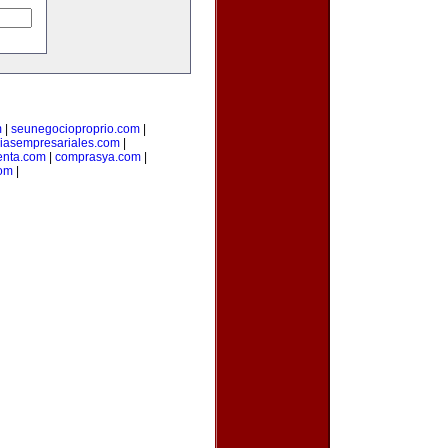
m
|
seunegocioproprio.com
|
ciasempresariales.com
|
enta.com
|
comprasya.com
|
com
|