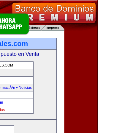
ales.com
 puesto en Venta
ES.COM
m
ormaciÃ³n y Noticias
om
tas