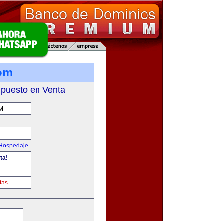
com
 puesto en Venta
M
 Hospedaje
ta!
tas