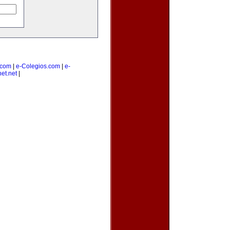
.com
|
e-Colegios.com
|
e-
et.net
|