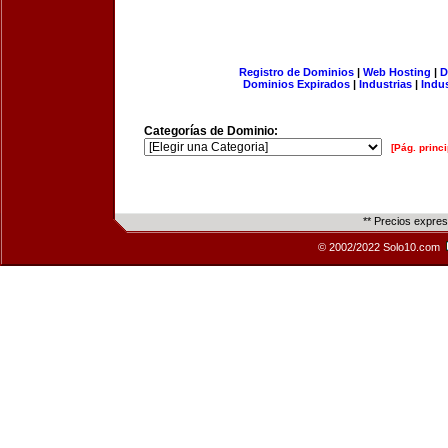
Registro de Dominios
|
Web Hosting
|
D
Dominios Expirados
|
Industrias
|
Indu
Categorías de Dominio:
[Pág. princi
** Precios expre
© 2002/2022 Solo10.com