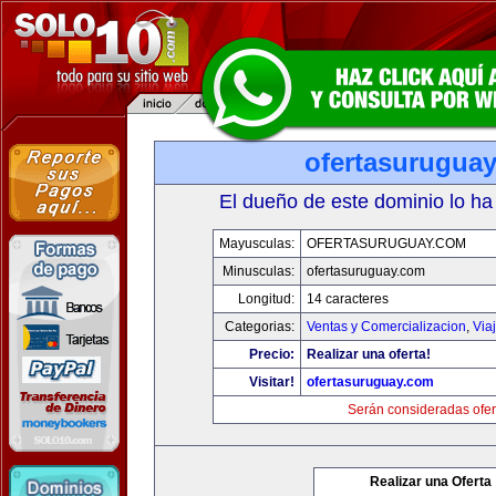
ofertasurugua
El dueño de este dominio lo ha
Mayusculas:
OFERTASURUGUAY.COM
Minusculas:
ofertasuruguay.com
Longitud:
14 caracteres
Categorias:
Ventas y Comercializacion
,
Via
Precio:
Realizar una oferta!
Visitar!
ofertasuruguay.com
Serán consideradas ofer
Realizar una Oferta