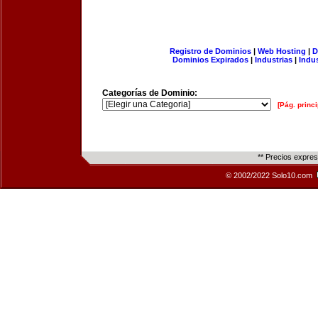
Registro de Dominios
|
Web Hosting
|
D
Dominios Expirados
|
Industrias
|
Indu
Categorías de Dominio:
[Pág. princi
** Precios expre
© 2002/2022 Solo10.com