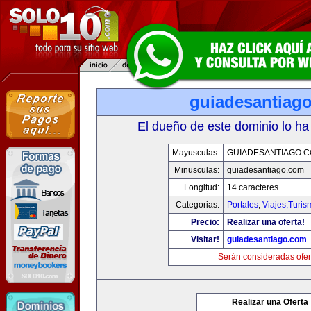
guiadesantiag
El dueño de este dominio lo ha
Mayusculas:
GUIADESANTIAGO.
Minusculas:
guiadesantiago.com
Longitud:
14 caracteres
Categorias:
Portales
,
Viajes,Turi
Precio:
Realizar una oferta!
Visitar!
guiadesantiago.com
Serán consideradas ofer
Realizar una Oferta