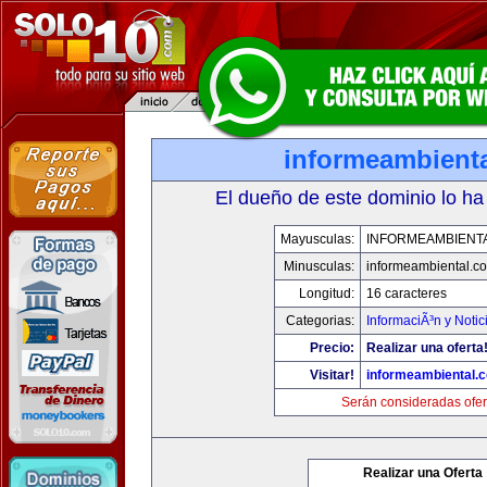
informeambient
El dueño de este dominio lo ha
Mayusculas:
INFORMEAMBIENT
Minusculas:
informeambiental.c
Longitud:
16 caracteres
Categorias:
InformaciÃ³n y Notic
Precio:
Realizar una oferta
Visitar!
informeambiental.
Serán consideradas ofer
Realizar una Oferta