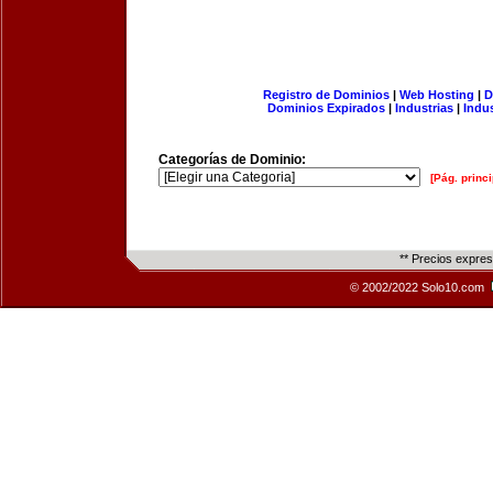
Registro de Dominios
|
Web Hosting
|
D
Dominios Expirados
|
Industrias
|
Indu
Categorías de Dominio:
[Pág. princi
** Precios expre
© 2002/2022 Solo10.com