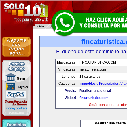
fincaturistica
El dueño de este dominio lo ha
Mayusculas:
FINCATURISTICA.COM
Minusculas:
fincaturistica.com
Longitud:
14 caracteres
Categorias:
Inmuebles y Propiedades
,
Via
Precio:
Realizar una oferta!
Visitar!
fincaturistica.com
Serán consideradas ofer
Realizar una Oferta