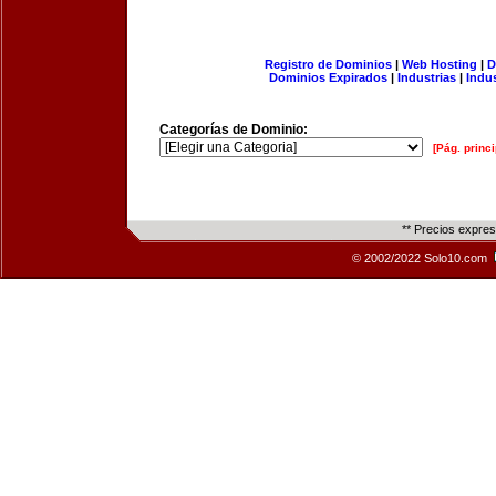
Registro de Dominios
|
Web Hosting
|
D
Dominios Expirados
|
Industrias
|
Indu
Categorías de Dominio:
[Pág. princi
** Precios expre
© 2002/2022 Solo10.com