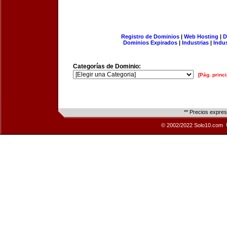
Registro de Dominios
|
Web Hosting
|
D
Dominios Expirados
|
Industrias
|
Indu
Categorías de Dominio:
[Pág. princi
** Precios expre
© 2002/2022 Solo10.com