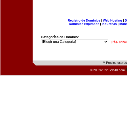
Registro de Dominios
|
Web Hosting
|
D
Dominios Expirados
|
Industrias
|
Indu
Categorías de Dominio:
[Pág. princi
** Precios expre
© 2002/2022 Solo10.com