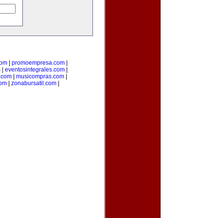
com
|
promoempresa.com
|
m
|
eventosintegrales.com
|
.com
|
musicompras.com
|
com
|
zonabursatil.com
|