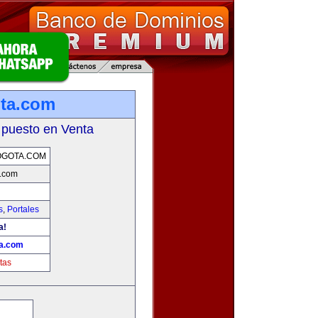
ota.com
 puesto en Venta
OGOTA.COM
a.com
s
,
Portales
a!
ta.com
tas