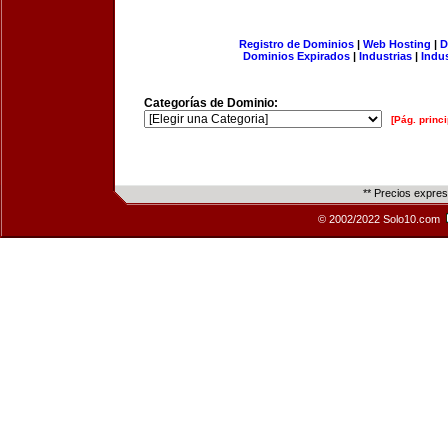
Registro de Dominios
|
Web Hosting
|
D
Dominios Expirados
|
Industrias
|
Indu
Categorías de Dominio:
[Pág. princi
** Precios expre
© 2002/2022 Solo10.com