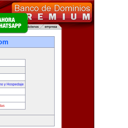
com
smo y Hospedaje
tas