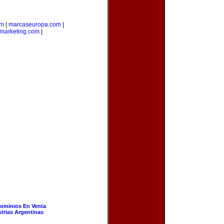
om
|
marcaseuropa.com
|
marketing.com
|
ominios En Venta
strias Argentinas