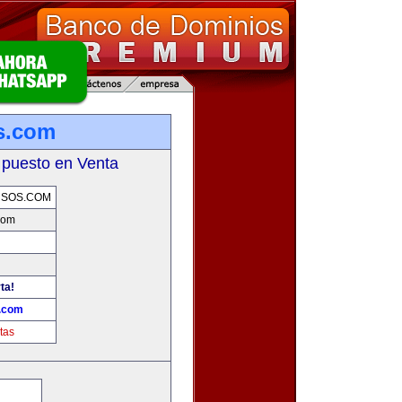
s.com
 puesto en Venta
RSOS.COM
com
ta!
s.com
tas