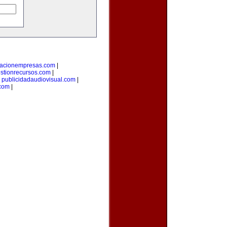
macionempresas.com
|
stionrecursos.com
|
|
publicidadaudiovisual.com
|
.com
|