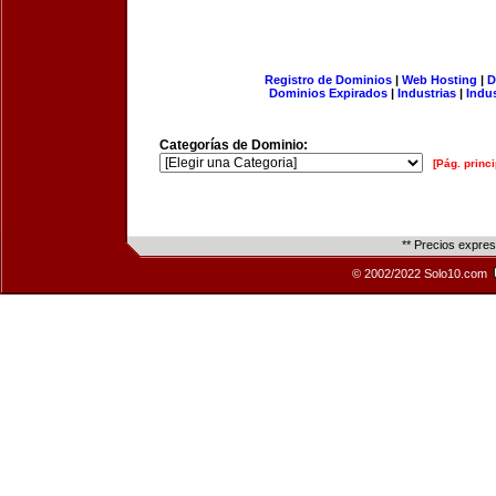
Registro de Dominios
|
Web Hosting
|
D
Dominios Expirados
|
Industrias
|
Indu
Categorías de Dominio:
[Pág. princi
** Precios expre
© 2002/2022 Solo10.com