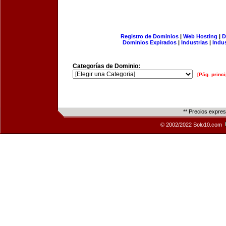
Registro de Dominios
|
Web Hosting
|
D
Dominios Expirados
|
Industrias
|
Indu
Categorías de Dominio:
[Pág. princi
** Precios expre
© 2002/2022 Solo10.com