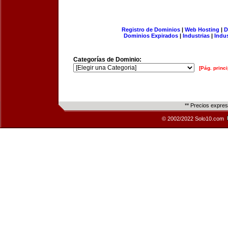
Registro de Dominios
|
Web Hosting
|
D
Dominios Expirados
|
Industrias
|
Indu
Categorías de Dominio:
[Pág. princi
** Precios expre
© 2002/2022 Solo10.com