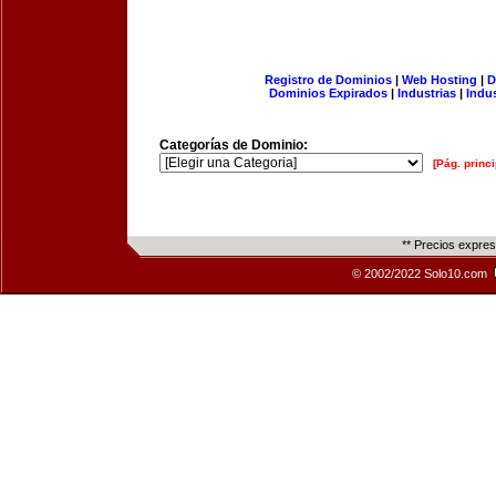
Registro de Dominios
|
Web Hosting
|
D
Dominios Expirados
|
Industrias
|
Indu
Categorías de Dominio:
[Pág. princi
** Precios expre
© 2002/2022 Solo10.com