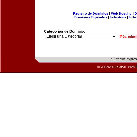
Registro de Dominios
|
Web Hosting
|
D
Dominios Expirados
|
Industrias
|
Indu
Categorías de Dominio:
[Pág. princi
** Precios expre
© 2002/2022 Solo10.com