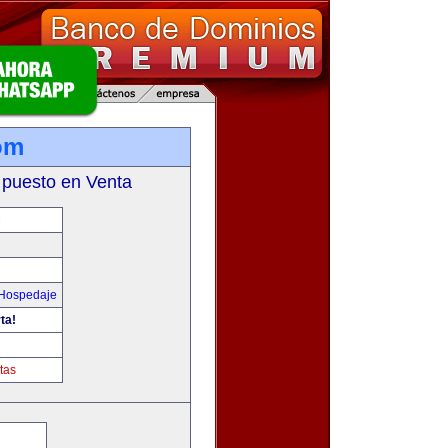
om
 puesto en Venta
M
 Hospedaje
ta!
tas