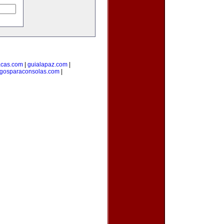
acas.com
|
guialapaz.com
|
egosparaconsolas.com
|