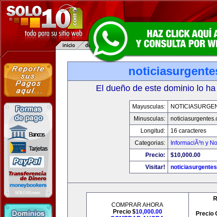
noticiasurgent
El dueño de este dominio lo ha
Mayusculas:
NOTICIASURGE
Minusculas:
noticiasurgentes
Longitud:
16 caracteres
Categorias:
InformaciÃ³n y No
Precio:
$10,000.00
Visitar!
noticiasurgente
R
COMPRAR AHORA
Precio $
10,000.00
Precio 