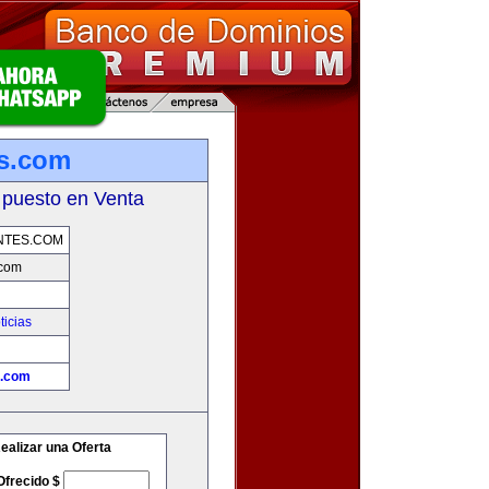
es.com
 puesto en Venta
NTES.COM
.com
ticias
s.com
ealizar una Oferta
Ofrecido $