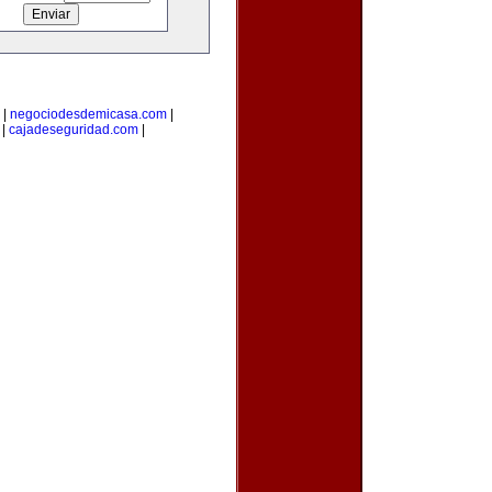
|
negociodesdemicasa.com
|
|
cajadeseguridad.com
|