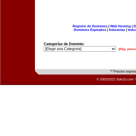
Registro de Dominios
|
Web Hosting
|
D
Dominios Expirados
|
Industrias
|
Indu
Categorías de Dominio:
[Pág. princi
** Precios expre
© 2002/2022 Solo10.com