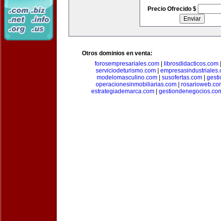
Precio Ofrecido $
Otros dominios en venta:
forosempresariales.com
|
librosdidacticos.com
serviciodeturismo.com
|
empresasindustriales
modelomasculino.com
|
susofertas.com
|
gest
operacionesinmobiliarias.com
|
rosarioweb.co
estrategiademarca.com
|
gestiondenegocios.co