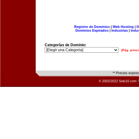
Registro de Dominios
|
Web Hosting
|
D
Dominios Expirados
|
Industrias
|
Indu
Categorías de Dominio:
[Pág. princi
** Precios expre
© 2002/2022 Solo10.com