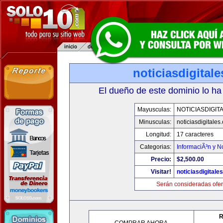
noticiasdigital
El dueño de este dominio lo ha
Mayusculas:
NOTICIASDIGIT
Minusculas:
noticiasdigitales
Longitud:
17 caracteres
Categorias:
InformaciÃ³n y No
Precio:
$2,500.00
Visitar!
noticiasdigitale
Serán consideradas ofer
R