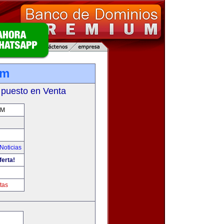
om
 puesto en Venta
OM
Noticias
ferta!
tas