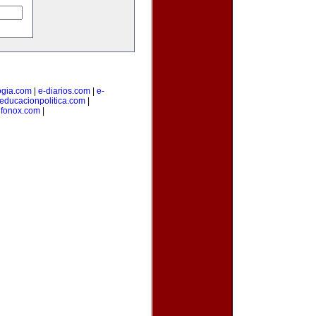
ogia.com
|
e-diarios.com
|
e-
educacionpolitica.com
|
|
fonox.com
|