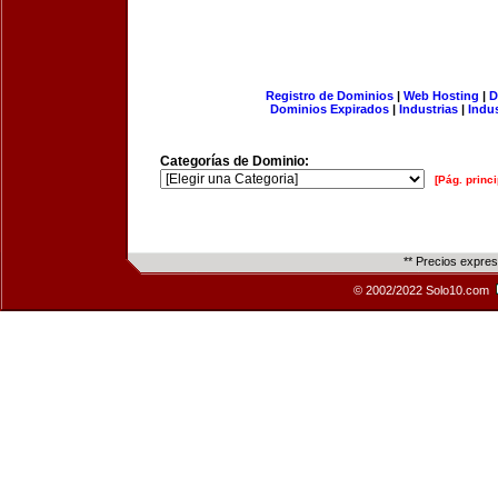
Registro de Dominios
|
Web Hosting
|
D
Dominios Expirados
|
Industrias
|
Indu
Categorías de Dominio:
[Pág. princi
** Precios expre
© 2002/2022 Solo10.com