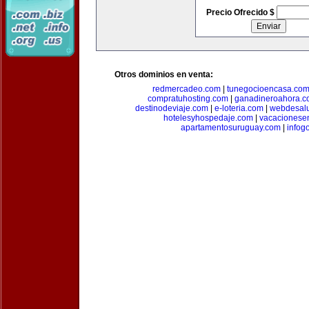
Precio Ofrecido $
Otros dominios en venta:
redmercadeo.com
|
tunegocioencasa.co
compratuhosting.com
|
ganadineroahora.c
destinodeviaje.com
|
e-loteria.com
|
webdesal
hotelesyhospedaje.com
|
vacacionese
apartamentosuruguay.com
|
infog