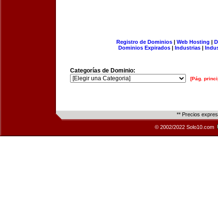
Registro de Dominios
|
Web Hosting
|
D
Dominios Expirados
|
Industrias
|
Indu
Categorías de Dominio:
[Pág. princi
** Precios expre
© 2002/2022 Solo10.com