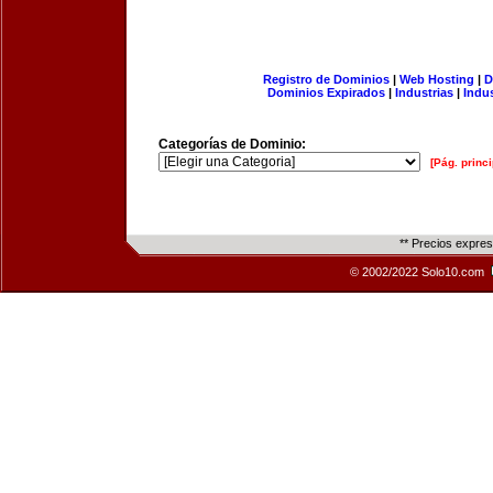
Registro de Dominios
|
Web Hosting
|
D
Dominios Expirados
|
Industrias
|
Indu
Categorías de Dominio:
[Pág. princi
** Precios expre
© 2002/2022 Solo10.com