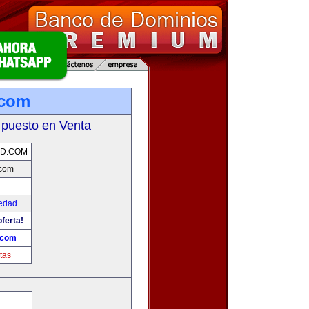
.com
 puesto en Venta
AD.COM
com
edad
ferta!
.com
tas