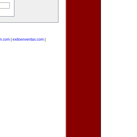
on.com
|
exitoenventas.com
|