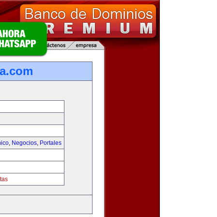
ca.com
nico
,
Negocios
,
Portales
tas