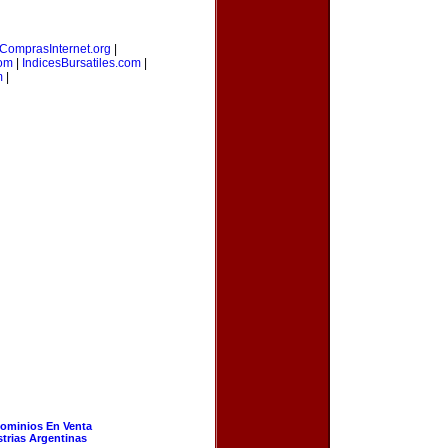
ComprasInternet.org
|
com
|
IndicesBursatiles.com
|
m
|
ominios En Venta
strias Argentinas