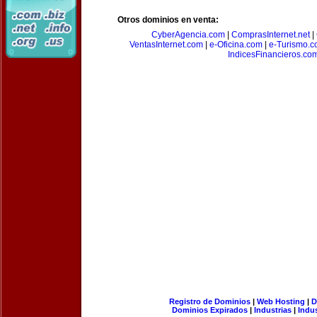
Otros dominios en venta:
CyberAgencia.com
|
ComprasInternet.net
|
VentasInternet.com
|
e-Oficina.com
|
e-Turismo.
IndicesFinancieros.co
Registro de Dominios
|
Web Hosting
|
D
Dominios Expirados
|
Industrias
|
Indu