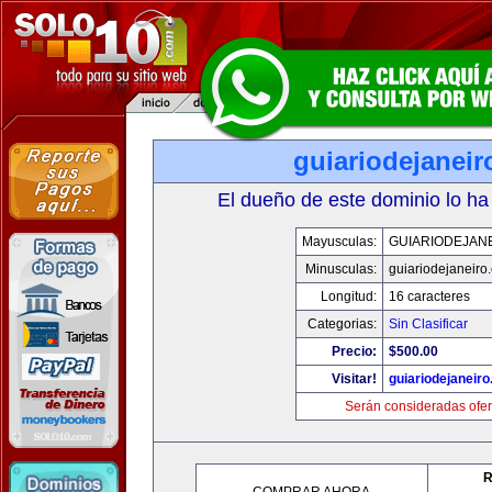
guiariodejanei
El dueño de este dominio lo ha
Mayusculas:
GUIARIODEJAN
Minusculas:
guiariodejaneiro
Longitud:
16 caracteres
Categorias:
Sin Clasificar
Precio:
$500.00
Visitar!
guiariodejaneir
Serán consideradas ofer
R