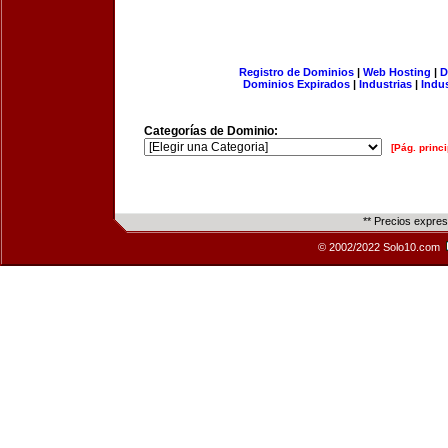
Registro de Dominios
|
Web Hosting
|
D
Dominios Expirados
|
Industrias
|
Indu
Categorías de Dominio:
[Pág. princi
** Precios expre
© 2002/2022 Solo10.com