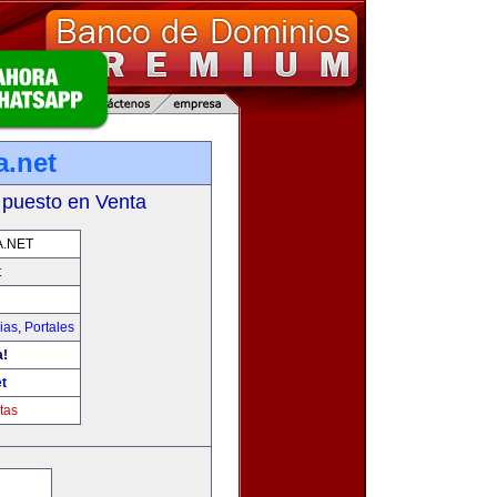
a.net
 puesto en Venta
.NET
t
ias
,
Portales
a!
t
tas