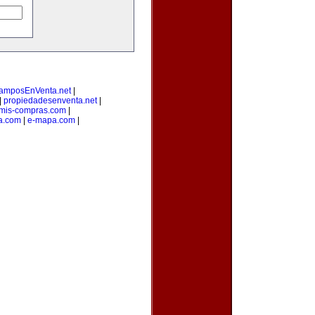
amposEnVenta.net
|
|
propiedadesenventa.net
|
mis-compras.com
|
a.com
|
e-mapa.com
|