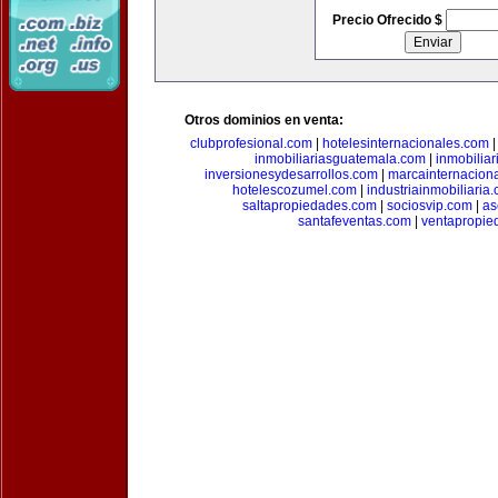
Precio Ofrecido $
Otros dominios en venta:
clubprofesional.com
|
hotelesinternacionales.com
inmobiliariasguatemala.com
|
inmobiliar
inversionesydesarrollos.com
|
marcainternacion
hotelescozumel.com
|
industriainmobiliaria
saltapropiedades.com
|
sociosvip.com
|
as
santafeventas.com
|
ventapropie