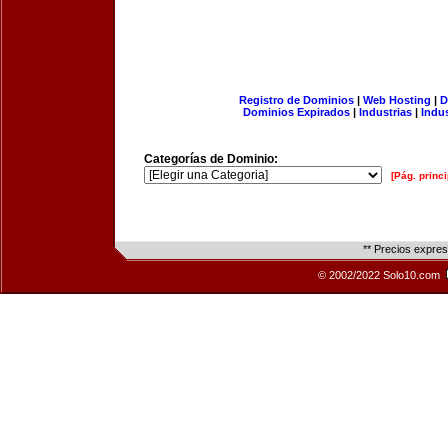
Registro de Dominios
|
Web Hosting
|
D
Dominios Expirados
|
Industrias
|
Indu
Categorías de Dominio:
[Pág. princi
** Precios expre
© 2002/2022 Solo10.com