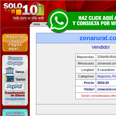
zonarural.c
Vendido!
Mayusculas:
ZONARURA
Minusculas:
zonarural.co
Longitud:
9 caracteres
Categorias:
Negocios
,
Po
Precio:
$850.00
Visitar!
zonarural.c
Serán consideradas ofer