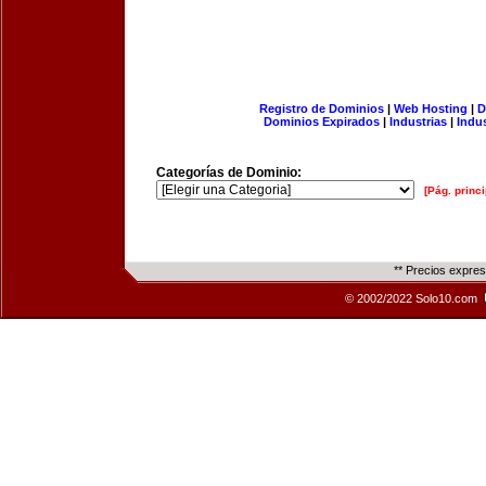
Registro de Dominios
|
Web Hosting
|
D
Dominios Expirados
|
Industrias
|
Indu
Categorías de Dominio:
[Pág. princi
** Precios expre
© 2002/2022 Solo10.com