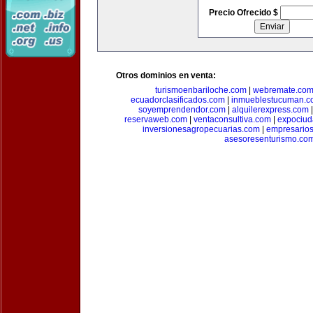
Precio Ofrecido $
Otros dominios en venta:
turismoenbariloche.com
|
webremate.co
ecuadorclasificados.com
|
inmueblestucuman.c
soyemprendendor.com
|
alquilerexpress.com
reservaweb.com
|
ventaconsultiva.com
|
expociud
inversionesagropecuarias.com
|
empresario
asesoresenturismo.co