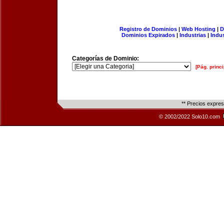
Registro de Dominios
|
Web Hosting
|
D
Dominios Expirados
|
Industrias
|
Indu
Categorías de Dominio:
[Pág. princi
** Precios expre
© 2002/2022 Solo10.com