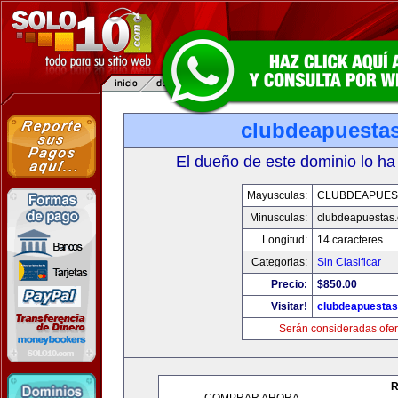
clubdeapuesta
El dueño de este dominio lo ha
Mayusculas:
CLUBDEAPUES
Minusculas:
clubdeapuestas
Longitud:
14 caracteres
Categorias:
Sin Clasificar
Precio:
$850.00
Visitar!
clubdeapuesta
Serán consideradas ofer
R