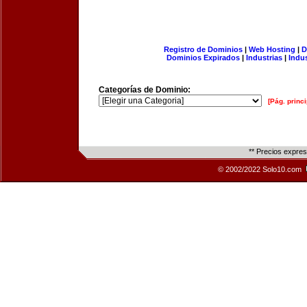
Registro de Dominios
|
Web Hosting
|
D
Dominios Expirados
|
Industrias
|
Indu
Categorías de Dominio:
[Pág. princi
** Precios expre
© 2002/2022 Solo10.com