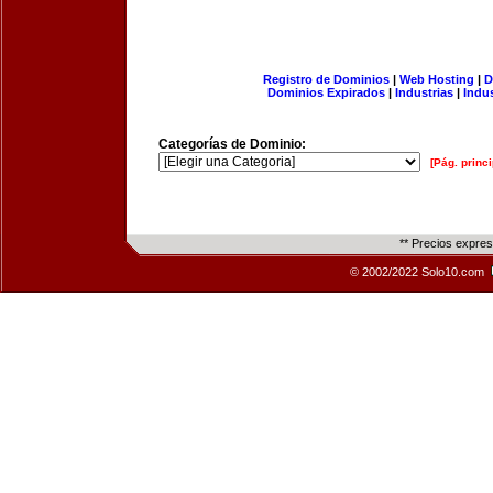
Registro de Dominios
|
Web Hosting
|
D
Dominios Expirados
|
Industrias
|
Indu
Categorías de Dominio:
[Pág. princi
** Precios expre
© 2002/2022 Solo10.com