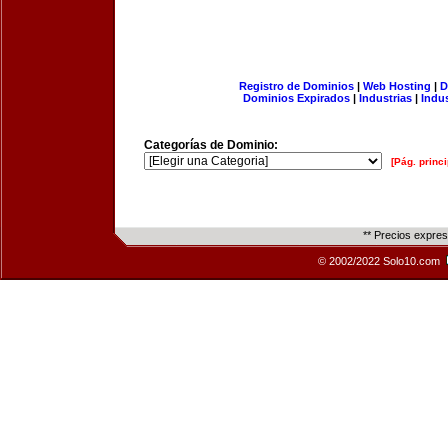
Registro de Dominios
|
Web Hosting
|
D
Dominios Expirados
|
Industrias
|
Indu
Categorías de Dominio:
[Pág. princi
** Precios expre
© 2002/2022 Solo10.com