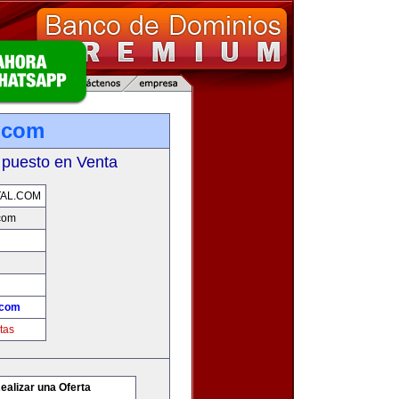
l.com
 puesto en Venta
TAL.COM
.com
.com
tas
ealizar una Oferta