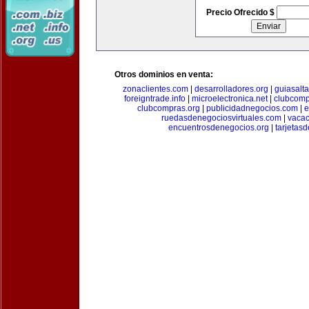
Precio Ofrecido $
Otros dominios en venta:
zonaclientes.com
|
desarrolladores.org
|
guiasalt
foreigntrade.info
|
microelectronica.net
|
clubcom
clubcompras.org
|
publicidadnegocios.com
|
e
ruedasdenegociosvirtuales.com
|
vacac
encuentrosdenegocios.org
|
tarjetas