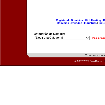
Registro de Dominios
|
Web Hosting
|
D
Dominios Expirados
|
Industrias
|
Indu
Categorías de Dominio:
[Pág. princi
** Precios expre
© 2002/2022 Solo10.com