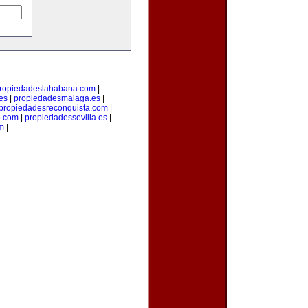
ropiedadeslahabana.com
|
es
|
propiedadesmalaga.es
|
propiedadesreconquista.com
|
o.com
|
propiedadessevilla.es
|
om
|