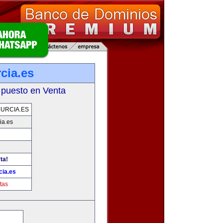
cia.es
 puesto en Venta
URCIA.ES
ia.es
ta!
ia.es
tas