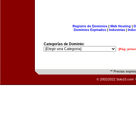
Registro de Dominios
|
Web Hosting
|
D
Dominios Expirados
|
Industrias
|
Indu
Categorías de Dominio:
[Pág. princi
** Precios expre
© 2002/2022 Solo10.com