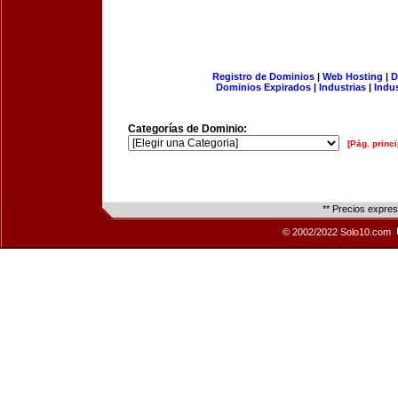
Registro de Dominios
|
Web Hosting
|
D
Dominios Expirados
|
Industrias
|
Indu
Categorías de Dominio:
[Pág. princi
** Precios expre
© 2002/2022 Solo10.com