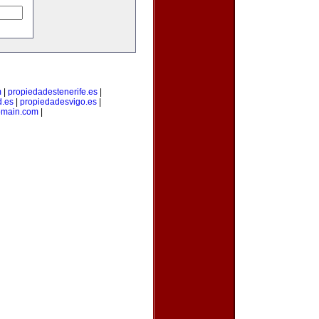
m
|
propiedadestenerife.es
|
d.es
|
propiedadesvigo.es
|
omain.com
|