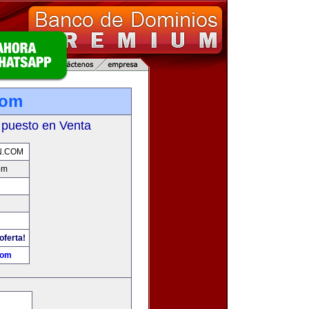
com
 puesto en Venta
N.COM
om
oferta!
com