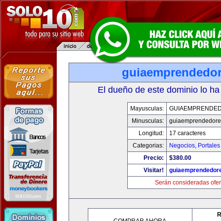
guiaemprendedo
El dueño de este dominio lo ha
Mayusculas:
GUIAEMPRENDE
Minusculas:
guiaemprendedore
Longitud:
17 caracteres
Categorias:
Negocios
,
Portales
Precio:
$380.00
Visitar!
guiaemprendedor
Serán consideradas ofer
R