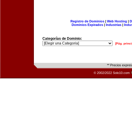
Registro de Dominios
|
Web Hosting
|
D
Dominios Expirados
|
Industrias
|
Indu
Categorías de Dominio:
[Pág. princi
** Precios expre
© 2002/2022 Solo10.com