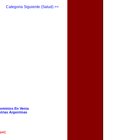
Categoria Siguiente (Salud) >>
ominios En Venta
strias Argentinas
pal]