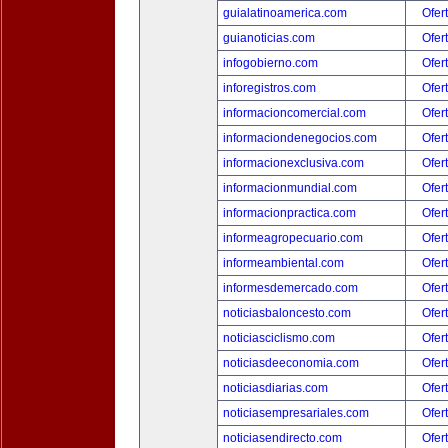
guialatinoamerica.com
Ofer
guianoticias.com
Ofer
infogobierno.com
Ofer
inforegistros.com
Ofer
informacioncomercial.com
Ofer
informaciondenegocios.com
Ofer
informacionexclusiva.com
Ofer
informacionmundial.com
Ofer
informacionpractica.com
Ofer
informeagropecuario.com
Ofer
informeambiental.com
Ofer
informesdemercado.com
Ofer
noticiasbaloncesto.com
Ofer
noticiasciclismo.com
Ofer
noticiasdeeconomia.com
Ofer
noticiasdiarias.com
Ofer
noticiasempresariales.com
Ofer
noticiasendirecto.com
Ofer