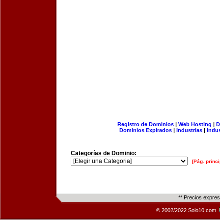
Registro de Dominios
|
Web Hosting
|
D
Dominios Expirados
|
Industrias
|
Indu
Categorías de Dominio:
[Pág. princi
** Precios expre
© 2002/2022 Solo10.com