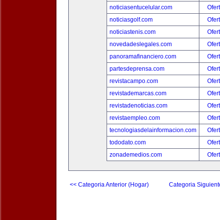
noticiasentucelular.com
Ofer
noticiasgolf.com
Ofer
noticiastenis.com
Ofer
novedadeslegales.com
Ofer
panoramafinanciero.com
Ofer
partesdeprensa.com
Ofer
revistacampo.com
Ofer
revistademarcas.com
Ofer
revistadenoticias.com
Ofer
revistaempleo.com
Ofer
tecnologiasdelainformacion.com
Ofer
tododato.com
Ofer
zonademedios.com
Ofer
<< Categoria Anterior (Hogar)
Categoria Siguient