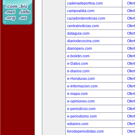
cadenadeportiva.com
Ofer
campoaldia.com
Ofer
cazadordenoticias.com
Ofer
centralnoticias.com
Ofer
dataguia.com
Ofer
diariodecocina.com
Ofer
diarioperu.com
Ofer
e-boletin.com
Ofer
e-Datos.com
Ofer
e-diarios.com
Ofer
e-Honduras.com
Ofer
e-Informacion.com
Ofer
e-mapa.com
Ofer
e-opiniones.com
Ofer
e-periodicos.com
Ofer
e-periodismo.com
Ofer
ediarios.com
Ofer
forodeperiodistas.com
Ofer