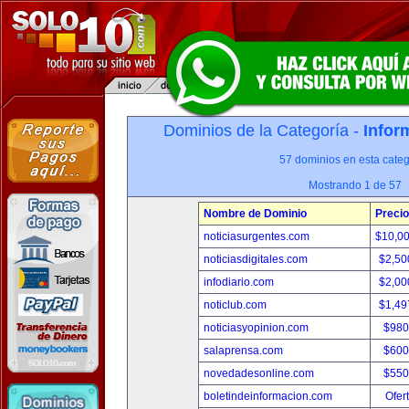
Dominios de la Categoría -
Infor
57 dominios en esta categ
Mostrando 1 de 57
Nombre de Dominio
Precio
noticiasurgentes.com
$10,0
noticiasdigitales.com
$2,50
infodiario.com
$2,00
noticlub.com
$1,49
noticiasyopinion.com
$980
salaprensa.com
$600
novedadesonline.com
$550
boletindeinformacion.com
Ofer